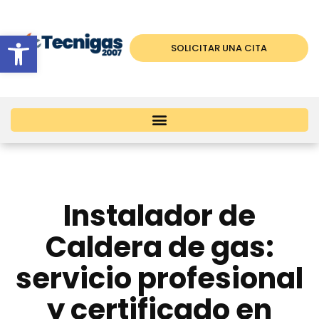
Abrir barra de herramientas
SOLICITAR UNA CITA
Instalador de
Caldera de gas:
servicio profesional
y certificado en